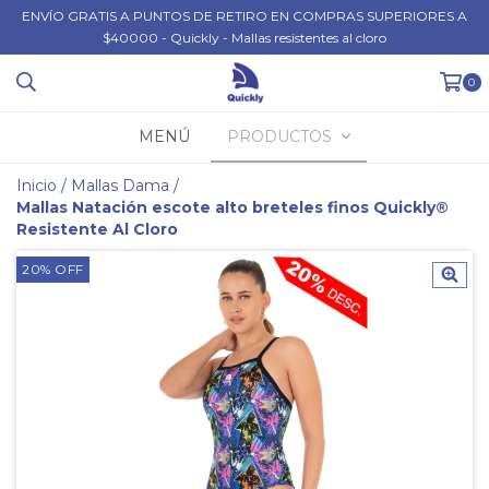
ENVÍO GRATIS A PUNTOS DE RETIRO EN COMPRAS SUPERIORES A
$40000 - Quickly - Mallas resistentes al cloro
0
MENÚ
PRODUCTOS
Inicio
/
Mallas Dama
/
Mallas Natación escote alto breteles finos Quickly®
Resistente Al Cloro
20
%
OFF