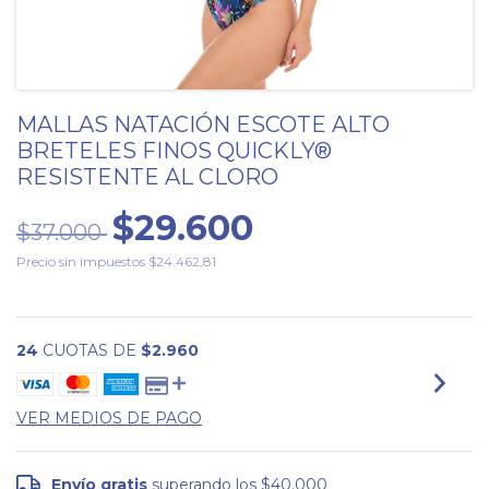
MALLAS NATACIÓN ESCOTE ALTO
BRETELES FINOS QUICKLY®
RESISTENTE AL CLORO
$29.600
$37.000
Precio sin impuestos
$24.462,81
24
CUOTAS DE
$2.960
VER MEDIOS DE PAGO
Envío gratis
superando los
$40.000