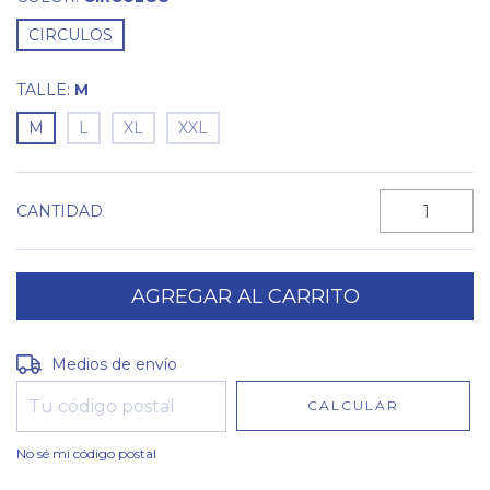
CIRCULOS
TALLE:
M
M
L
XL
XXL
CANTIDAD
Entregas para el CP:
CAMBIAR CP
Medios de envío
CALCULAR
No sé mi código postal