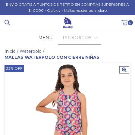
ENVÍO GRATIS A PUNTOS DE RETIRO EN COMPRAS SUPERIORES A
$40000 - Quickly - Mallas resistentes al cloro
0
MENÚ
PRODUCTOS
Inicio
/
Waterpolo
/
MALLAS WATERPOLO CON CIERRE NIÑAS
33
%
OFF