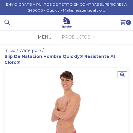
ENVÍO GRATIS A PUNTOS DE RETIRO EN COMPRAS SUPERIORES A
$40000 - Quickly - Mallas resistentes al cloro
0
MENÚ
PRODUCTOS
Inicio
/
Waterpolo
/
Slip De Natación Hombre Quickly® Resistente Al
Cloro®