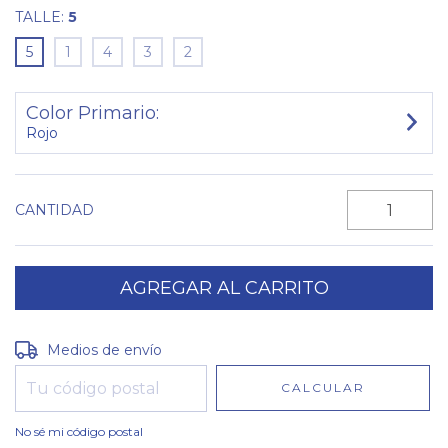
TALLE:
5
5
1
4
3
2
Color Primario:
Rojo
CANTIDAD
Entregas para el CP:
CAMBIAR CP
Medios de envío
CALCULAR
No sé mi código postal